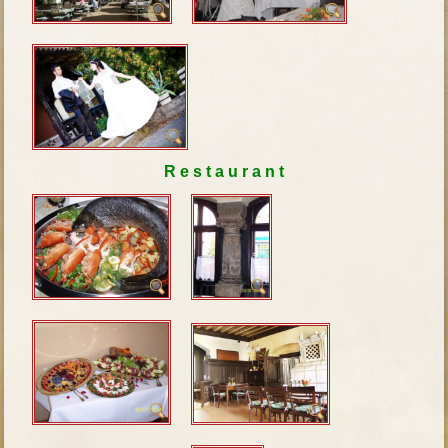
R e s t a u r a n t