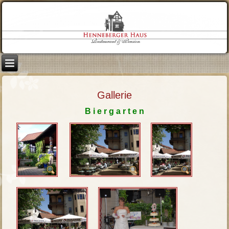
Gallerie
B i e r g a r t e n